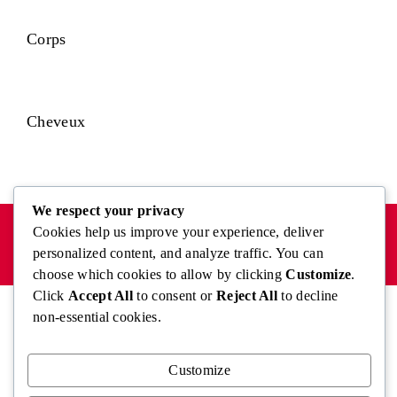
Corps
Cheveux
We respect your privacy
MENTIONS LÉGALES
POLITIQUE DE CONFIDENTIALITÉ
Cookies help us improve your experience, deliver
CONTACT
personalized content, and analyze traffic. You can
Copyright @2026 - Fragrencia
choose which cookies to allow by clicking
Customize
.
Click
Accept All
to consent or
Reject All
to decline
non-essential cookies.
Customize