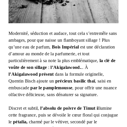
Modernité, séduction et audace, tout cela s’entremêle sans
ambages, pour que naisse un flamboyant sillage ! Plus
qu’une eau de parfum,
Bois Impérial
est une déclaration
d’amour au monde de la parfumerie, et tout
particulièrement à sa note la plus emblématique,
la clé de
voûte de son sillage
:
l’Akigalawood.
.. À
l’Akigalawood présent
dans la formule originelle,
Quentin Bisch ajoute un
précieux basilic thaï
, saisi en
embuscade
par le pamplemousse
, pour offrir une nuance
olfactive délicieuse, sans dénaturer sa signature.
Discret et subtil,
l’absolu de poivre de Timut i
llumine
cette fragrance, puis se dévoile le cœur floral qui conjugue
le
pétalia,
charmé par le vétiver, secondé par le