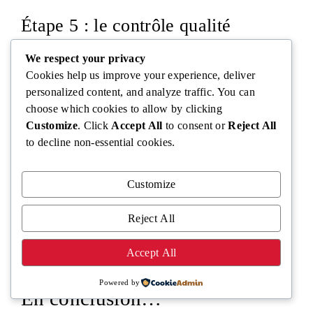
Étape 5 : le contrôle qualité
We respect your privacy
Cookies help us improve your experience, deliver
Avant d’être mis en vente, les parfums sont soumis à un
personalized content, and analyze traffic. You can
processus de contrôle qualité, c’est une étape obligatoire
choose which cookies to allow by clicking
visant à garantir que :
Customize
. Click
Accept All
to consent or
Reject All
to decline non-essential cookies.
le produit final ne contiendra aucun ingrédient
toxique ou interdit,
que le produit respecte toutes les normes afin de ne
Customize
pas nuire à la réputation de la marque,
et que seuls des ingrédients approuvés par
Reject All
l’industrie sont utilisés dans la création des
parfums.
Accept All
Powered by
En conclusion…