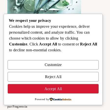
We respect your privacy
Les bienfaits de la sardine en boite
Cookies help us improve your experience, deliver
par Fragrencia
personalized content, and analyze traffic. You can
19 mai 2026
choose which cookies to allow by clicking
Customize
. Click
Accept All
to consent or
Reject All
to decline non-essential cookies.
Customize
Reject All
Accept All
Huile de chanvre vs huile riche en oméga 3, quelle
Powered by
huile choisir en 2026 ?
par Fragrencia