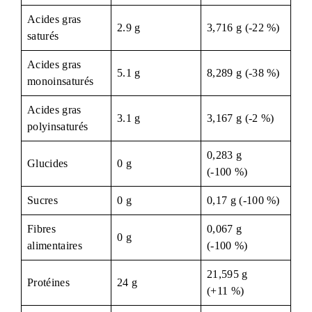
Acides gras
2.9 g
3,716 g (-22 %)
saturés
Acides gras
5.1 g
8,289 g (-38 %)
monoinsaturés
Acides gras
3.1 g
3,167 g (-2 %)
polyinsaturés
0,283 g
Glucides
0 g
(-100 %)
Sucres
0 g
0,17 g (-100 %)
Fibres
0,067 g
0 g
alimentaires
(-100 %)
21,595 g
Protéines
24 g
(+11 %)