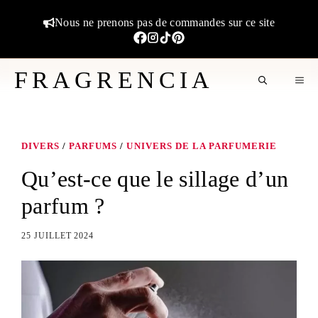
Aller
Nous ne prenons pas de commandes sur ce site
au
contenu
FRAGRENCIA
M
DIVERS
/
PARFUMS
/
UNIVERS DE LA PARFUMERIE
Qu’est-ce que le sillage d’un
parfum ?
25 JUILLET 2024