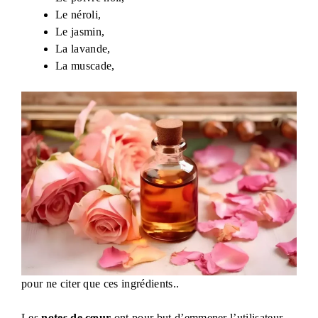
Le néroli,
Le jasmin,
La lavande,
La muscade,
pour ne citer que ces ingrédients..
Les
notes de cœur
ont pour but d’emmener l’utilisateur