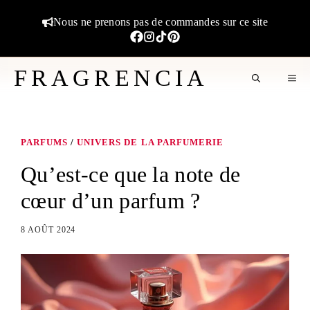
Aller
Nous ne prenons pas de commandes sur ce site
au
contenu
FRAGRENCIA
M
PARFUMS
/
UNIVERS DE LA PARFUMERIE
Qu’est-ce que la note de
cœur d’un parfum ?
8 AOÛT 2024