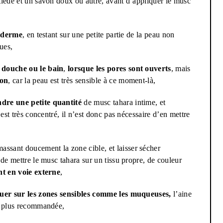
 tiède et un savon doux ou autre, avant d’appliquer le musc
piderme
, en testant sur une petite partie de la peau non
ques,
 douche ou le bain
,
lorsque les pores sont ouverts
, mais
ion
, car la peau est très sensible à ce moment-là,
dre une petite quantité
de musc tahara intime, et
 est très concentré, il n’est donc pas nécessaire d’en mettre
assant doucement la zone cible, et laisser sécher
t de mettre le musc tahara sur un tissu propre, de couleur
nt en voie externe
,
uer sur les zones sensibles comme les muqueuses,
l’aine
la plus recommandée,