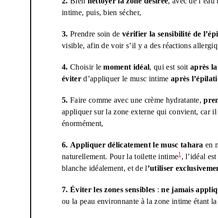
2.
Bien
nettoyer la zone désirée
, avec de l’eau
intime, puis, bien sécher,
3.
Prendre soin de
vérifier la sensibilité de l’é
visible, afin de voir s’il y a des réactions allergi
4.
Choisir le
moment idéal
, qui est soit
après la
éviter
d’appliquer le musc intime
après l’épilat
5.
Faire comme avec une crème hydratante,
pren
appliquer sur la zone externe qui convient, car il
énormément,
6.
Appliquer délicatement le musc tahara
en m
1
naturellement. Pour la toilette intime
, l’idéal es
blanche idéalement, et de l
’utiliser exclusiveme
7.
Éviter les zones sensibles
:
ne jamais appliq
ou la peau environnante à la zone intime étant 