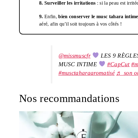
8.
Surveiller les irritations
: si la peau est irrit
9.
Enfin,
bien conserver le musc tahara intim
aéré, afin qu’il soit toujours à vos côtés !
@missmuscfr
LES 9 RÈGLE
MUSC INTIME
#CapCut
#m
#musctaharaaromatisé
♬ son o
Nos recommandations