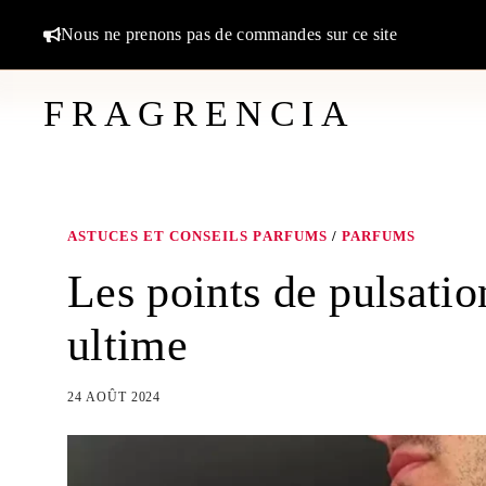
Aller
Nous ne prenons pas de commandes sur ce site
au
contenu
FRAGRENCIA
ASTUCES ET CONSEILS PARFUMS
/
PARFUMS
Les points de pulsati
ultime
24 AOÛT 2024