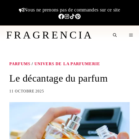
Aller
Nous ne prenons pas de commandes sur ce site
au
contenu
FRAGRENCIA
M
PARFUMS
/
UNIVERS DE LA PARFUMERIE
Le décantage du parfum
11 OCTOBRE 2025