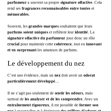
parfumeur
a souvent sa propre
signature olfactive
. Cela
rend ses
fragrances reconnaissables entre toutes
et
mémorables
.
Souvent, les
grandes marques
souhaitent que leurs
parfums soient uniques
et reflètent leur
identité
. La
signature olfactive du parfumeur
joue donc un rôle
crucial
pour maintenir cette
cohérence
, tout en
innovant
et en surprenant
les amateurs de parfums.
Le développement du nez
C’est une évidence, mais un
nez
doit avoir un
odorat
particulièrement développé
…
Il ne s’agit pas seulement de
sentir les odeurs
, mais
surtout de
les analyser et de les comprendre
. Avec un
entraînement rigoureux
, il est possible de
former son
nez
à reconnaître et à distinguer
des milliers d’odeurs et