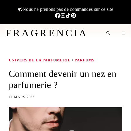
Aller
Nous ne prenons pas de commandes sur ce site
au
contenu
FRAGRENCIA
M
UNIVERS DE LA PARFUMERIE
/
PARFUMS
Comment devenir un nez en
parfumerie ?
11 MARS 2025