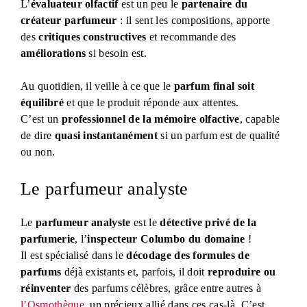
L’
évaluateur olfactif
est un peu le
partenaire du
créateur parfumeur
: il sent les compositions, apporte
des
critiques constructives
et recommande des
améliorations
si besoin est.
Au quotidien, il veille à ce que le
parfum final soit
équilibré
et que le produit réponde aux attentes.
C’est un
professionnel de la mémoire olfactive
, capable
de dire
quasi instantanément
si un parfum est de qualité
ou non.
Le parfumeur analyste
Le
parfumeur analyste
est le
détective privé de la
parfumerie
, l’
inspecteur Columbo du domaine
!
Il est spécialisé dans le
décodage des formules de
parfums
déjà existants et, parfois, il doit
reproduire ou
réinventer
des parfums célèbres, grâce entre autres à
l’Osmothèque
, un précieux allié dans ces cas-là. C’est