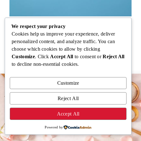
Fatigue et autres signaux d’une carence en
We respect your privacy
Cookies help us improve your experience, deliver
vitamine B9 : comprendre, reconnaître et réagir
personalized content, and analyze traffic. You can
choose which cookies to allow by clicking
Customize
. Click
Accept All
to consent or
Reject All
to decline non-essential cookies.
Customize
Reject All
Accept All
Powered by