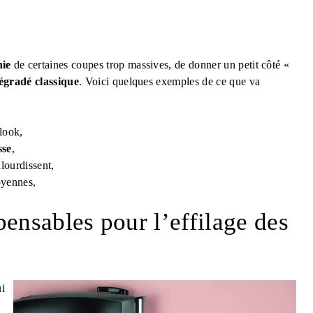
nie
de certaines coupes trop massives, de donner un petit côté «
égradé classique
. Voici quelques exemples de ce que va
look,
sse
,
lourdissent,
oyennes,
pensables pour l’effilage des
ui